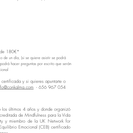
te de 180€*
 de un día, (si se quiere asistir se podrá
e podrá hacer preguntas por escrito que serán
cional
certificada y si quieres apuntarte o
nfo@conkalma.com
- 656 967 054
ó los últimos 4 años y donde organizó
acreditada de Mindfulness para la Vida
sity y miembro de la UK Network for
quilibrio Emocional (CEB) certificado
iones.