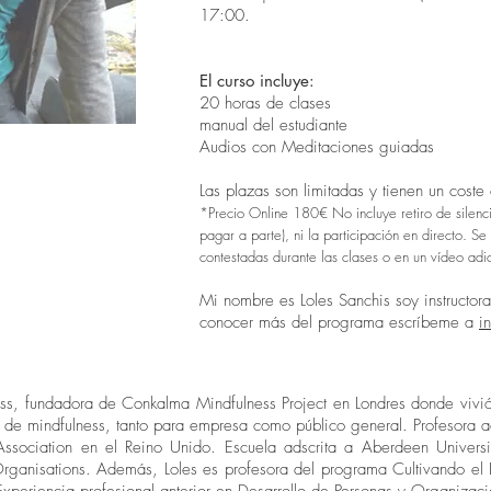
17:00.
El curso incluye:
20 horas de clases
manual del estudiante
Audios con Meditaciones guiadas
Las plazas son limitadas y tienen un cos
*Precio Online 180€ No incluye retiro de silencio
pagar a parte), ni la participación en directo. S
contestadas durante las clases o en un vídeo adi
Mi nombre es Loles Sanchis soy instructora 
conocer más del programa escríbeme a
i
ess, fundadora de Conkalma Mindfulness Project en Londres donde vivi
es de mindfulness, tanto para empresa como público general. Profesora 
 Association en el Reino Unido. Escuela adscrita a Aberdeen Univer
rganisations. Además, Loles es profesora del programa Cultivando el E
Experiencia profesional anterior en Desarrollo de Personas y Organizac