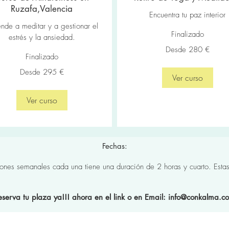
Ruzafa,Valencia
Encuentra tu paz interior
nde a meditar y a gestionar el
Finalizado
estrés y la ansiedad.
Desde
Desde 280 €
280
Finalizado
euros
Desde 295 €
Ver curso
Ver curso
Fechas:
ones semanales cada una tiene una duración de 2 horas y cuarto. Esta
eserva tu plaza ya!!! ahora en el link o en Email:
info@conkalma.c