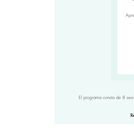
Apre
Desde
295
euros
El programa consta de 8 sesi
R