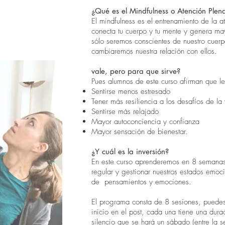
¿Qué es el Mindfulness o Atención Plen
El mindfulness es el entrenamiento de la 
conecta tu cuerpo y tu mente y genera m
sólo seremos conscientes de nuestro cuer
cambiaremos nuestra relación con ellos.
vale, pero para que sirve?
Pues alumnos de este curso afirman que le
Sentirse menos estresado
Tener más resiliencia a los desafíos de la
Sentirse más relajado
Mayor autoconciencia y confianza
Mayor sensación de bienestar.
¿Y cuál es la inversión?
En este curso aprenderemos en 8 semanas 
regular y gestionar nuestros estados emoc
de pensamientos y emociones.
El programa consta de 8 sesiones, puedes v
inicio en el post, cada una tiene una dur
silencio que se hará un sábado (entre la 